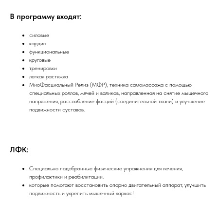
В программу входят:
силовые
кардио
функциональные
круговые
тренировки
легкая растяжка
МиоФасциальный Релиз (МФР), техника самомассажа с помощью
специальных роллов, мячей и валиков, направленная на снятие мышечного
напряжения, расслабление фасций (соединительной ткани) и улучшение
подвижности суставов.
ЛФК:
Специально подобранные физические упражнения для лечения,
профилактики и реабилитации.
которые помогают восстановить опорно двигательный аппарат, улучшить
подвижность и укрепить мышечный каркас!