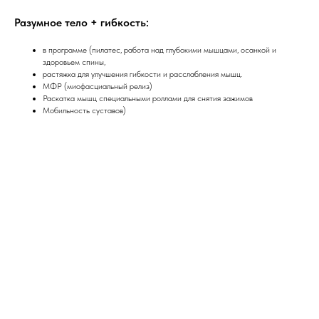
Разумное тело + гибкость:
в программе (пилатес, работа над глубокими мышцами, осанкой и
здоровьем спины,
растяжка для улучшения гибкости и расслабления мышц.
МФР (миофасциальный релиз)
Раскатка мышц специальными роллами для снятия зажимов
Мобильность суставов)